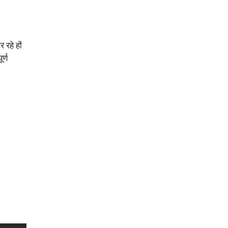
रहे हों
र्ण