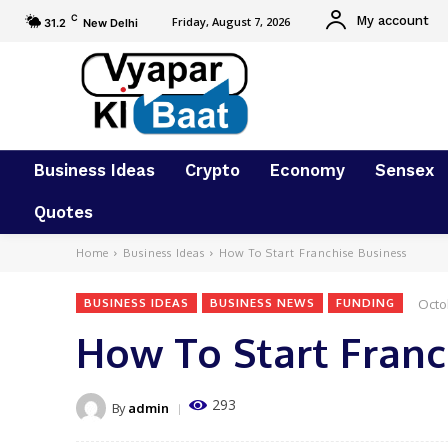
C
My account
Friday, August 7, 2026
31.2
New Delhi
Business Ideas
Crypto
Economy
Sensex
Quotes
Home
Business Ideas
How To Start Franchise Business
Octo
BUSINESS IDEAS
BUSINESS NEWS
FUNDING
How To Start Franc
293
By
admin