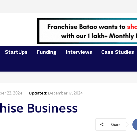
StartUps
Funding
Interviews
Case Studies
ber 22, 2024
Updated:
December 17, 2024
hise Business
Share