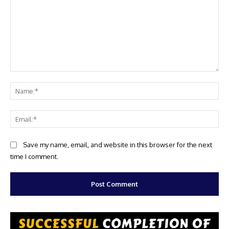
Comment:
Na
Ema
Website:
Save my name, email, and website in this browser for the next
time I comment.