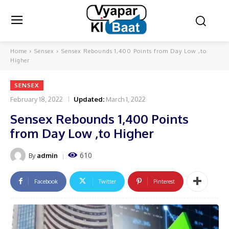
Home
Sensex
Sensex Rebounds 1,400 Points from Day Low ,to
Higher
SENSEX
February 18, 2022
Updated:
March 1, 2022
Sensex Rebounds 1,400 Points
from Day Low ,to Higher
610
By
admin
Facebook
Twitter
Pinterest