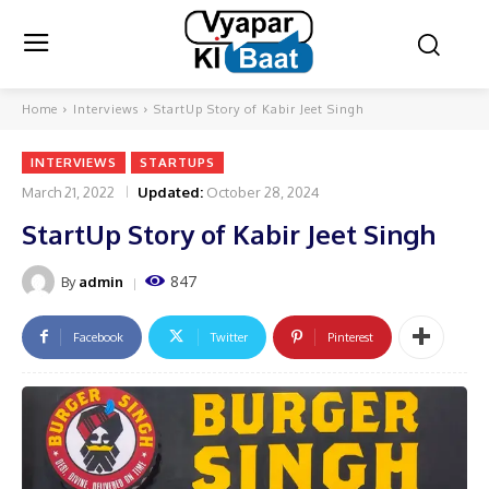
Home
Interviews
StartUp Story of Kabir Jeet Singh
INTERVIEWS
STARTUPS
March 21, 2022
Updated:
October 28, 2024
StartUp Story of Kabir Jeet Singh
847
By
admin
Facebook
Twitter
Pinterest