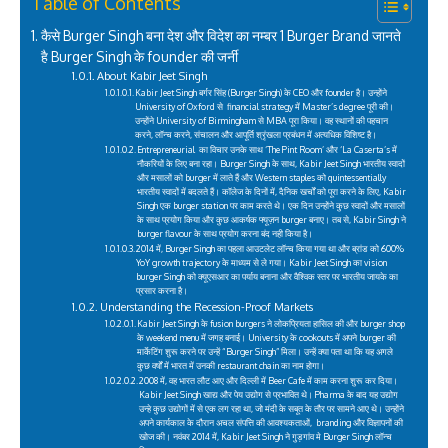
Table of Contents
कैसे Burger Singh बना देश और विदेश का नम्बर 1 Burger Brand जानते
है Burger Singh के founder की जर्नी
About Kabir Jeet Singh
Kabir Jeet Singh बर्गर सिंह (Burger Singh) के CEO और founder है। उन्होंने
University of Oxford से financial strategy में Master’s degree पूरी की।
उन्होंने University of Birmingham से MBA पूरा किया। वह स्थानों की पहचान
करने, लॉन्च करने, संचालन और आपूर्ति श्रृंखला प्रबंधन में अत्यधिक विशिष्ट है।
Entrepreneurial का विचार उनके साथ ‘The Pint Room’ और ‘La Caserta’s में
नौकरियों के लिए बना रहा। Burger Singh के साथ, Kabir Jeet Singh भारतीय स्वादों
और मसालों को burger में लाते हैं और Western staples को quintessentially
भारतीय स्वादों में बदलते हैं। कॉलेज के दिनों में, दैनिक खर्चों को पूरा करने के लिए, Kabir
Singh एक burger station पर काम करते थे। एक दिन उन्होंने कुछ स्वादों और मसालों
के साथ प्रयोग किया और कुछ आकर्षक फ्यूज़न burger बनाए। तब से, Kabir Singh ने
burger flavour के साथ प्रयोग करना बंद नही किया है।
2014 में, Burger Singh का पहला आउटलेट लॉन्च किया गया था और ब्रांड को 600%
YoY growth trajectory के माध्यम से ले गया। Kabir Jeet Singh का vision
burger Singh को क्यूएसआर का पर्याय बनाना और वैश्विक स्तर पर भारतीय जायके का
प्रसार करना है।
Understanding the Recession-Proof Markets
Kabir Jeet Singh के fusion burgers ने लोकप्रियता हासिल की और burger shop
के weekend menu में जगह बनाई। University के cookouts में अपने burger की
मार्केटिंग शुरू करने पर उन्हें “Burger Singh” मिला। उन्हें क्या पता था कि यह अगले
कुछ वर्षों में भारत में उनकी restaurant chain का नाम होगा।
2008 में, वह भारत लौट आए और दिल्ली में Beer Cafe में काम करना शुरू कर दिया।
Kabir Jeet Singh खाद्य और पेय उद्योग से प्रभावित थे। Pharma के बाद यह उद्योग
उन्हे कुछ उद्योगों में से एक लग रहा था, जो मंदी के सबूत के तौर पर सामने आए थे। उन्होंने
अपने कार्यकाल के दौरान अचल संपत्ति की आवश्यकताओं, branding और विज्ञापनों की
खोज की। नवंबर 2014 में, Kabir Jeet Singh ने गुड़गांव मे Burger Singh लॉन्च