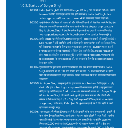
किया।
Startup of Burger Singh
Kabir Jeet Singh के पास व्यवस्थित burger की shop तक का साधन नही था। अपना
business स्थापित करना एक अलग खेल होने वाला था। Kabir Jeet Singh chef-
centric approach और standardize model का पालन नहीं करना चाहते थे।
उन्होंने पंजाब और बिहार की यात्रा की और विभिन्न मिश्रणों को विकसित करने के लिए देश
में प्रमुख मसाला मिश्रणकर्ताओं के साथ गठबंधन किया। Vegetarian products के
लिए Kabir Jeet Singh ने मुंबई के पनवेल में एक छोटे vendor से गठबंधन किया है।
Non-vegetarian products के लिए, वह हैदराबाद में एक vendor के पास पहुंचे।
उनके vendors अमेरिका में Cosmo और यूके में Tesco को उत्पादो की आपूर्ति करते है।
Kabir Singh ने लंबी अवधि के लाभों के लिए उनके साथ गठबंधन करने का फैसला किया,
भले ही burger singh के लिए इसका मतलब उच्च लागत था। Burger व्यापक रूप से
Franchise करने योग्य product है। लेकिन ऐसा करने के लिए, standardization
और models को ठीक करना महत्वपूर्ण है। उन्होंने food processors, vendors और
spice blenders के साथ meeting की, यह समझने के लिए कि processor model
कैसे काम करेगा।
शुरुआत से सब कुछ काम करना संस्थापक के लिए एक कठिन प्रक्रिया थी। Kabir
Singh का कहना था कि “मेरे पास राजमा बर्गर के लिए 172 से अधिक परीक्षण थे, इससे
पहले कि हम वास्तव में इसे मेनू में डालते। इसका मतलब था कि मैं दो साल तक रोज राजमा
खाऊंगा!”
Kabir Jeet Singh समझ गए थे कि एक सफल food business के लिए एक supply
chain और एक robust logistics system की आवश्यकता होती है। वह गुणवत्ता पर
केंद्रित रहा क्योंकि वह एक food business के विकास को जानता था। Burger Singh
को Kabir Jeet Singh की अपनी savings से शुरू किया गया था और दोस्तों और
परिवार से पैसे उधार लिए थे। Sun City के Gurgaon में 500 sq ft का store पहला
burger singh स्टोर बना। Kabir Jeet Singh का कहना है कि वे तीन महीने में अपने
ब्रेक ईवन पर पहुंच गए।
“एक outlet की कीमत 30 लाख रुपये है, और इन्होने दो के साथ शुरुआत की। इन्होने जो
कैश ब्रेक-ईवन हासिल किया, उससे इन्हे अपने अन्य स्टोर खोलने में मदद मिली। उन्होंने
बताया कि छोटे भंडारण क्षेत्र का चयन करना एक अच्छा निर्णय था क्योंकि store का
किराया 60,000 रुपये था और Outlet करीब 10 लाख रुपये कमा रहे थे। टीम अब
alcohol और burgers परोसने वाले dine-in concept के साथ 3,000 sq ft के स्टोर,