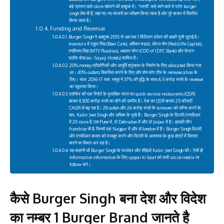
बड़े प्रारूप वाले store खोलने की इच्छुक है। ‘ग्लासी’ कहे जाने वाले ये स्टोर burger
singh लैब भी हैं, जहां नए-नए व्यंजनों का परीक्षण किया जाता है और पूरे बाजार में वितरित
किया जाता है।
Funding and Revenue
Burger Singh ने अक्टूबर 2015 से अब तक 1 मिलियन डॉलर की बाहरी पूंजी जुटाई है।
Investors में राहुल सिंह (Beer Cafe), अश्विन चड्ढा, धीरज जैन (Redcliffe Capital),
रणविजय सिंह (MTV Roadies), अवतार मोंगा (COO of IDFC Bank) और कैप्टन
सलीम शेख (ex -Sayaji Hotels) शामिल हैं।
20% money प्रौद्योगिकी और आपूर्ति श्रृंखला के निर्माण के लिए allocated किया गया
था। 40% outlets विकसित करने के लिए और शेष कोर टीम के remuneration के
लिए। साल 2016-17 तक, समूह ने 37% की वृद्धि के साथ 6.5 करोड़ रुपये के revenue
का खुलासा किया।
एसोचैम की एक रिपोर्ट के मुताबिक भारत का quick-service restaurants (QSR)
बाजार 8,500 करोड़ रुपये का होने की उम्मीद है। देश का QSR बाजार 25 फीसदी
CAGR से बढ़ रहा है। 28 outlet और 26 करोड़ रुपये के turnover को लॉन्च करने के
बाद, Kabir Jeet Singh और अधिक के भूखे हैं। Burger Singh के दिल्ली/एनसीआर
में 20 store हैं, एक Pune में, दो Dehradun में और दो Jaipur में है। इसकी तीन
franchise भी हैं, जिनमें एक Nagpur में और दो london में हैं। Burger Singh दिल्ली
और एनसीआर बाजार को मजबूत करने और दिल्ली के आसपास के कुछ क्षेत्रों में विस्तार
करने पर विचार कर रहा है।
यह कहानी थी Burger Singh के फाउंडर और सीईओ Kabir Jeet Singh की। ऐसी ही
Informative information के लिए vyapar ki baat को सभी social media पर
follow करे।
कैसे Burger Singh बना देश और विदेश
का नम्बर 1 Burger Brand जानते है