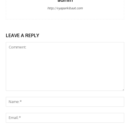
http://vyaparkibaat.com
LEAVE A REPLY
Comment:
Na
Ema