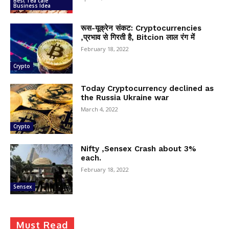
Best Tea cafe
Business Idea
रूस-यूक्रेन संकट: Cryptocurrencies
,प्रभाव से गिरती है, Bitcion लाल रंग में
February 18, 2022
Crypto
Today Cryptocurrency declined as
the Russia Ukraine war
March 4, 2022
Crypto
Nifty ,Sensex Crash about 3%
each.
February 18, 2022
Sensex
Must Read